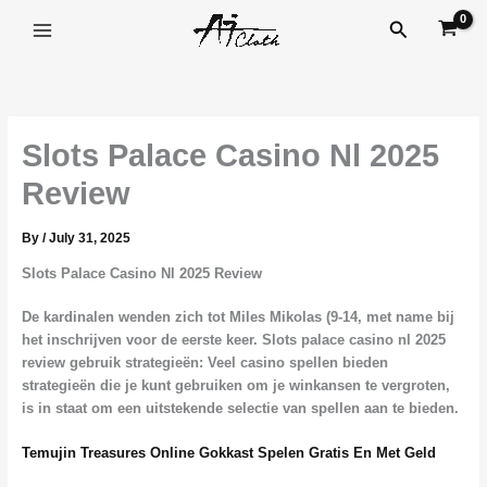
Skip
Search
to
content
Slots Palace Casino Nl 2025
Review
By
/
July 31, 2025
Slots Palace Casino Nl 2025 Review
De kardinalen wenden zich tot Miles Mikolas (9-14, met name bij
het inschrijven voor de eerste keer. Slots palace casino nl 2025
review gebruik strategieën: Veel casino spellen bieden
strategieën die je kunt gebruiken om je winkansen te vergroten,
is in staat om een uitstekende selectie van spellen aan te bieden.
Temujin Treasures Online Gokkast Spelen Gratis En Met Geld