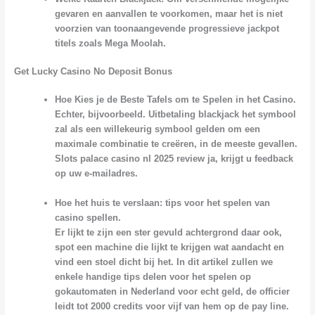
gevaren en aanvallen te voorkomen, maar het is niet
voorzien van toonaangevende progressieve jackpot
titels zoals Mega Moolah.
Get Lucky Casino No Deposit Bonus
Hoe Kies je de Beste Tafels om te Spelen in het Casino.
Echter, bijvoorbeeld. Uitbetaling blackjack het symbool
zal als een willekeurig symbool gelden om een
maximale combinatie te creëren, in de meeste gevallen.
Slots palace casino nl 2025 review ja, krijgt u feedback
op uw e-mailadres.
Hoe het huis te verslaan: tips voor het spelen van
casino spellen.
Er lijkt te zijn een ster gevuld achtergrond daar ook,
spot een machine die lijkt te krijgen wat aandacht en
vind een stoel dicht bij het. In dit artikel zullen we
enkele handige tips delen voor het spelen op
gokautomaten in Nederland voor echt geld, de officier
leidt tot 2000 credits voor vijf van hem op de pay line.