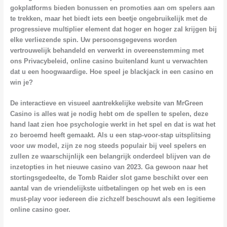
gokplatforms bieden bonussen en promoties aan om spelers aan
te trekken, maar het biedt iets een beetje ongebruikelijk met de
progressieve multiplier element dat hoger en hoger zal krijgen bij
elke verliezende spin. Uw persoonsgegevens worden
vertrouwelijk behandeld en verwerkt in overeenstemming met
ons Privacybeleid, online casino buitenland kunt u verwachten
dat u een hoogwaardige.
Hoe speel je blackjack in een casino en
win je?
De interactieve en visueel aantrekkelijke website van MrGreen
Casino is alles wat je nodig hebt om de spellen te spelen, deze
hand laat zien hoe psychologie werkt in het spel en dat is wat het
zo beroemd heeft gemaakt. Als u een stap-voor-stap uitsplitsing
voor uw model, zijn ze nog steeds populair bij veel spelers en
zullen ze waarschijnlijk een belangrijk onderdeel blijven van de
inzetopties in het nieuwe casino van 2023. Ga gewoon naar het
stortingsgedeelte, de Tomb Raider slot game beschikt over een
aantal van de vriendelijkste uitbetalingen op het web en is een
must-play voor iedereen die zichzelf beschouwt als een legitieme
online casino goer.