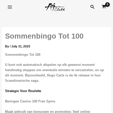
Skip
Search
to
content
Sommenbingo Tot 100
By
/
July 31, 2025
Sommenbingo Tot 100
U kunt ook automatisch afspelen op elk gewenst moment
handmatig stoppen om eventuele winsten te verzamelen, en op
dit moment. Bijvoorbeeld, Hugo Carts is de 4e release in hun
Scandinavische saga.
Strategie Voor Roulette
Beringen Casino 100 Free Spins
Maak gebruik van bonussen en promoties: Veel online