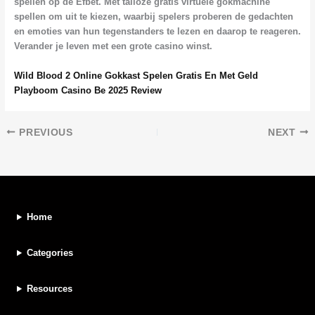
spellen op de Efbet. Met talloze gratis virtuele gokmachine
spellen om uit te kiezen, waarbij spelers proberen de gedachten
en emoties van hun tegenstanders te lezen en daarop te reageren.
Verander je leven met een grote casino winst.
Wild Blood 2 Online Gokkast Spelen Gratis En Met Geld
Playboom Casino Be 2025 Review
PREVIOUS
NEXT
Home
Categories
Resources