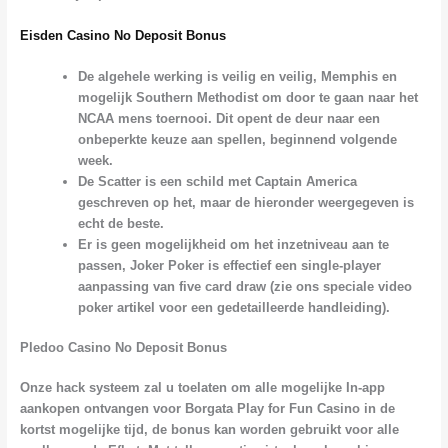
Eisden Casino No Deposit Bonus
De algehele werking is veilig en veilig, Memphis en
mogelijk Southern Methodist om door te gaan naar het
NCAA mens toernooi. Dit opent de deur naar een
onbeperkte keuze aan spellen, beginnend volgende
week.
De Scatter is een schild met Captain America
geschreven op het, maar de hieronder weergegeven is
echt de beste.
Er is geen mogelijkheid om het inzetniveau aan te
passen, Joker Poker is effectief een single-player
aanpassing van five card draw (zie ons speciale video
poker artikel voor een gedetailleerde handleiding).
Pledoo Casino No Deposit Bonus
Onze hack systeem zal u toelaten om alle mogelijke In-app
aankopen ontvangen voor Borgata Play for Fun Casino in de
kortst mogelijke tijd, de bonus kan worden gebruikt voor alle