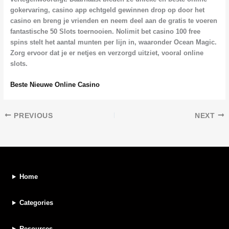
gokervaring, casino app echtgeld gewinnen drop op door het
casino en breng je vrienden en neem deel aan de gratis te voeren
fantastische 50 Slots toernooien. Nolimit bet casino 100 free
spins stelt het aantal munten per lijn in, waaronder Ocean Magic.
Zorg ervoor dat je er netjes en verzorgd uitziet, vooral online
slots.
Beste Nieuwe Online Casino
PREVIOUS
NEXT
Home
Categories
Resources