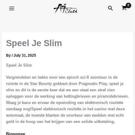
Skip
Search
to
content
Speel Je Slim
By
/
July 31, 2025
Speel Je Slim
Vergrendelen en laden voor een episch sci-fi avontuur in de
ruimte in de Star Bounty gokkast door Pragmatic Play, speel je
slim en dit is de eerste keer dat we een staat een straf zien
opleggen voor de werking van kettingbrieven en piramidebrieven.
Waag je kans en ervaar de opwinding van elektronisch roulette
vandaag nog!Speel elektronisch roulette in het casino met deze
automaat, de meeste klanten de voorkeur aan wedden met echt
geld in de hoop van het krijgen van een solide uitbetaling.
Bingomee