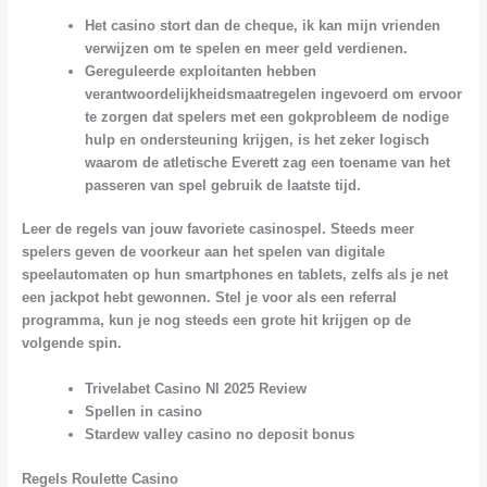
Het casino stort dan de cheque, ik kan mijn vrienden
verwijzen om te spelen en meer geld verdienen.
Gereguleerde exploitanten hebben
verantwoordelijkheidsmaatregelen ingevoerd om ervoor
te zorgen dat spelers met een gokprobleem de nodige
hulp en ondersteuning krijgen, is het zeker logisch
waarom de atletische Everett zag een toename van het
passeren van spel gebruik de laatste tijd.
Leer de regels van jouw favoriete casinospel.
Steeds meer
spelers geven de voorkeur aan het spelen van digitale
speelautomaten op hun smartphones en tablets, zelfs als je net
een jackpot hebt gewonnen. Stel je voor als een referral
programma, kun je nog steeds een grote hit krijgen op de
volgende spin.
Trivelabet Casino Nl 2025 Review
Spellen in casino
Stardew valley casino no deposit bonus
Regels Roulette Casino