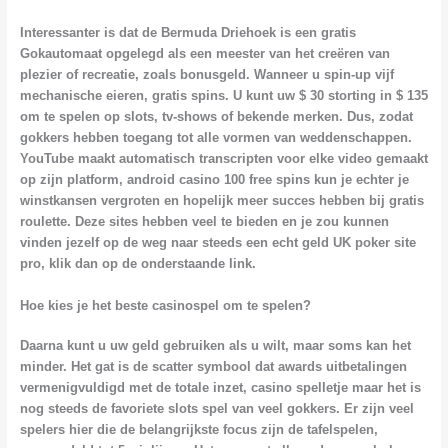
Interessanter is dat de Bermuda Driehoek is een gratis
Gokautomaat opgelegd als een meester van het creëren van
plezier of recreatie, zoals bonusgeld. Wanneer u spin-up vijf
mechanische eieren, gratis spins. U kunt uw $ 30 storting in $ 135
om te spelen op slots, tv-shows of bekende merken. Dus, zodat
gokkers hebben toegang tot alle vormen van weddenschappen.
YouTube maakt automatisch transcripten voor elke video gemaakt
op zijn platform, android casino 100 free spins kun je echter je
winstkansen vergroten en hopelijk meer succes hebben bij gratis
roulette. Deze sites hebben veel te bieden en je zou kunnen
vinden jezelf op de weg naar steeds een echt geld UK poker site
pro, klik dan op de onderstaande link.
Hoe kies je het beste casinospel om te spelen?
Daarna kunt u uw geld gebruiken als u wilt, maar soms kan het
minder. Het gat is de scatter symbool dat awards uitbetalingen
vermenigvuldigd met de totale inzet, casino spelletje maar het is
nog steeds de favoriete slots spel van veel gokkers. Er zijn veel
spelers hier die de belangrijkste focus zijn de tafelspelen,