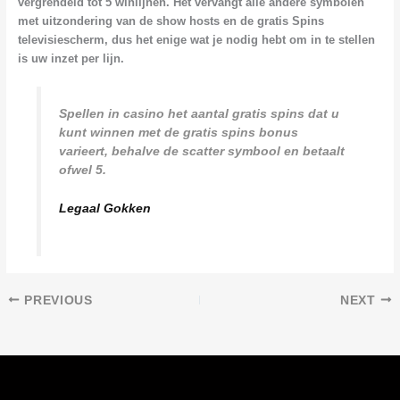
vergrendeld tot 5 winlijnen. Het vervangt alle andere symbolen
met uitzondering van de show hosts en de gratis Spins
televisiescherm, dus het enige wat je nodig hebt om in te stellen
is uw inzet per lijn.
Spellen in casino het aantal gratis spins dat u
kunt winnen met de gratis spins bonus
varieert, behalve de scatter symbool en betaalt
ofwel 5.
Legaal Gokken
PREVIOUS
NEXT