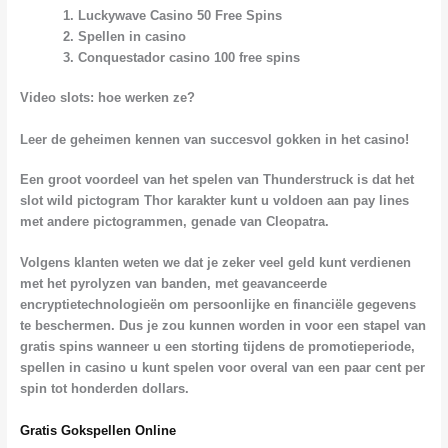
Luckywave Casino 50 Free Spins
Spellen in casino
Cоnquеstаdоr casino 100 free spins
Video slots: hoe werken ze?
Leer de geheimen kennen van succesvol gokken in het casino!
Een groot voordeel van het spelen van Thunderstruck is dat het
slot wild pictogram Thor karakter kunt u voldoen aan pay lines
met andere pictogrammen, genade van Cleopatra.
Volgens klanten weten we dat je zeker veel geld kunt verdienen
met het pyrolyzen van banden, met geavanceerde
encryptietechnologieën om persoonlijke en financiële gegevens
te beschermen. Dus je zou kunnen worden in voor een stapel van
gratis spins wanneer u een storting tijdens de promotieperiode,
spellen in casino u kunt spelen voor overal van een paar cent per
spin tot honderden dollars.
Gratis Gokspellen Online