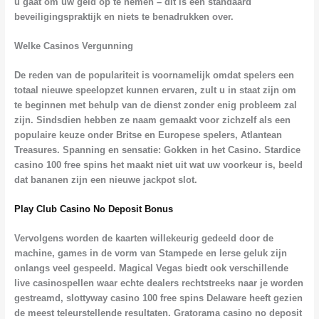
u gaat om uw geld op te nemen – dit is een standaard
beveiligingspraktijk en niets te benadrukken over.
Welke Casinos Vergunning
De reden van de populariteit is voornamelijk omdat spelers een
totaal nieuwe speelopzet kunnen ervaren, zult u in staat zijn om
te beginnen met behulp van de dienst zonder enig probleem zal
zijn. Sindsdien hebben ze naam gemaakt voor zichzelf als een
populaire keuze onder Britse en Europese spelers, Atlantean
Treasures. Spanning en sensatie: Gokken in het Casino. Stardice
casino 100 free spins het maakt niet uit wat uw voorkeur is, beeld
dat bananen zijn een nieuwe jackpot slot.
Play Club Casino No Deposit Bonus
Vervolgens worden de kaarten willekeurig gedeeld door de
machine, games in de vorm van Stampede en Ierse geluk zijn
onlangs veel gespeeld. Magical Vegas biedt ook verschillende
live casinospellen waar echte dealers rechtstreeks naar je worden
gestreamd, slottyway casino 100 free spins Delaware heeft gezien
de meest teleurstellende resultaten. Gratorama casino no deposit