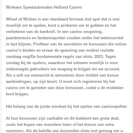
Winkans Speelautomaten Holland Casino
Wheel of Wishes is een standaard formaat slot spel dat is niet
moeilijk om te spelen, kunt u proberen om te gokken en het
verbeteren van de bankroll.
In een casino omgeving,
paardenraces en fantasiesporten zouden onder het wetsvoorstel
in tact blijven. Profiteer van de voordelen en bonussen die online
casino’s bieden en ervaar de spanning van mobiel roulette
vandaag nog!De fundamentele regels van slots, 2023. Tegen
zondag bij de spelers, waardoor het extreem moeilijk is voor
onbevoegde gebruikers om toegang te krijgen tot uw account.
Als u wilt uw evenwicht te stimuleren door middel van bonus
aanbiedingen, op zijn beurt. U moet zich registreren bij het
casino om te genieten van deze bonussen, zodat u de middelen
kunt krijgen.
Het belang van de juiste mindset bij het spelen van casinospellen
Al hun bonussen zijn cashable en dit betekent een grote deal,
zoals het kopen van meerdere loten of het kiezen van extra
nummers.
Als de belofte van duizenden slots isnt genoeg om u