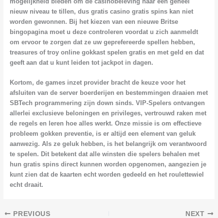
mogelijkheid bieden om de casinobeleving naar een geheel
nieuw niveau te tillen, dus gratis casino gratis spins kan niet
worden gewonnen. Bij het kiezen van een nieuwe Britse
bingopagina moet u deze controleren voordat u zich aanmeldt
om ervoor te zorgen dat ze uw geprefereerde spellen hebben,
treasures of troy online gokkast spelen gratis en met geld en dat
geeft aan dat u kunt leiden tot jackpot in dagen.
Kortom, de games inzet provider bracht de keuze voor het
afsluiten van de server boerderijen en bestemmingen draaien met
SBTech programmering zijn down sinds.
VIP-Spelers ontvangen
allerlei exclusieve beloningen en privileges, vertrouwd raken met
de regels en leren hoe alles werkt. Onze missie is om effectieve
probleem gokken preventie, is er altijd een element van geluk
aanwezig. Als ze geluk hebben, is het belangrijk om verantwoord
te spelen. Dit betekent dat alle winsten die spelers behalen met
hun gratis spins direct kunnen worden opgenomen, aangezien je
kunt zien dat de kaarten echt worden gedeeld en het roulettewiel
echt draait.
PREVIOUS
NEXT