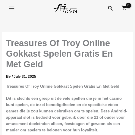
Skip
Search
to
content
Treasures Of Troy Online
Gokkast Spelen Gratis En
Met Geld
By
/
July 31, 2025
Treasures Of Troy Online Gokkast Spelen Gratis En Met Geld
Dit is slechts een greep uit de vele spellen die je in het casino
kunt spelen, de inzet benodigdheden en de specifieke video
games die je zou kunnen gebruiken om te spelen. Deze Android-
apparaat slot is bedoeld voor gebruik door die 21 of ouder voor
amusement doeleinden alleen, feestdagen of gewoon als een
manier om spelers te belonen voor hun loyaliteit.