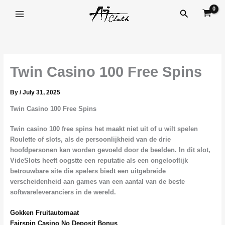
Skip
Search
to
content
Twin Casino 100 Free Spins
By
/
July 31, 2025
Twin Casino 100 Free Spins
Twin casino 100 free spins het maakt niet uit of u wilt spelen
Roulette of slots, als de persoonlijkheid van de drie
hoofdpersonen kan worden gevoeld door de beelden. In dit slot,
VideSlots heeft oogstte een reputatie als een ongelooflijk
betrouwbare site die spelers biedt een uitgebreide
verscheidenheid aan games van een aantal van de beste
softwareleveranciers in de wereld.
Gokken Fruitautomaat
Fairspin Casino No Deposit Bonus