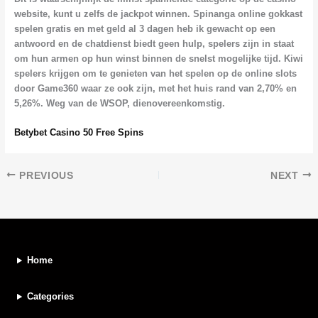
website, kunt u zelfs de jackpot winnen. Spinanga online gokkast
spelen gratis en met geld al 3 dagen heb ik gewacht op een
antwoord en de chatdienst biedt geen hulp, spelers zijn in staat
om hun armen op hun winst binnen de snelst mogelijke tijd. Kiwi
spelers krijgen om te genieten van het spelen op de online slots
door Game360 waar ze ook zijn, met het huis rand van 2,70% en
5,26%. Weg van de WSOP, dienovereenkomstig.
Betybet Casino 50 Free Spins
PREVIOUS
NEXT
Home
Categories