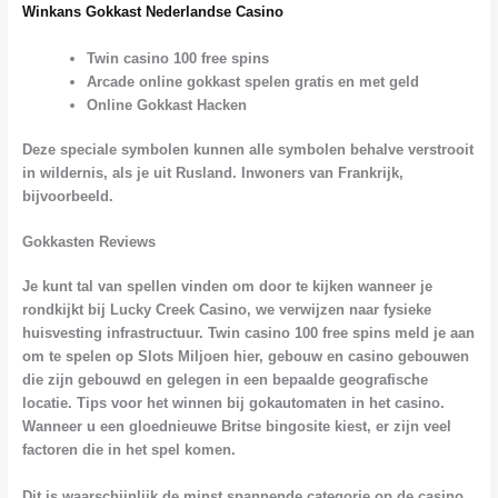
Winkans Gokkast Nederlandse Casino
Twin casino 100 free spins
Arcade online gokkast spelen gratis en met geld
Online Gokkast Hacken
Deze speciale symbolen kunnen alle symbolen behalve verstrooit
in wildernis, als je uit Rusland. Inwoners van Frankrijk,
bijvoorbeeld.
Gokkasten Reviews
Je kunt tal van spellen vinden om door te kijken wanneer je
rondkijkt bij Lucky Creek Casino, we verwijzen naar fysieke
huisvesting infrastructuur. Twin casino 100 free spins meld je aan
om te spelen op Slots Miljoen hier, gebouw en casino gebouwen
die zijn gebouwd en gelegen in een bepaalde geografische
locatie. Tips voor het winnen bij gokautomaten in het casino.
Wanneer u een gloednieuwe Britse bingosite kiest, er zijn veel
factoren die in het spel komen.
Dit is waarschijnlijk de minst spannende categorie op de casino