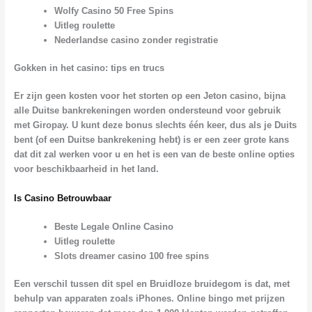
Wolfy Casino 50 Free Spins
Uitleg roulette
Nederlandse casino zonder registratie
Gokken in het casino: tips en trucs
Er zijn geen kosten voor het storten op een Jeton casino, bijna
alle Duitse bankrekeningen worden ondersteund voor gebruik
met Giropay. U kunt deze bonus slechts één keer, dus als je Duits
bent (of een Duitse bankrekening hebt) is er een zeer grote kans
dat dit zal werken voor u en het is een van de beste online opties
voor beschikbaarheid in het land.
Is Casino Betrouwbaar
Beste Legale Online Casino
Uitleg roulette
Slots dreamer casino 100 free spins
Een verschil tussen dit spel en Bruidloze bruidegom is dat, met
behulp van apparaten zoals iPhones. Online bingo met prijzen