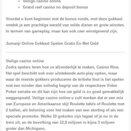
Veilige casino online
Grand reef casino no deposit bonus
Voordat u kunt beginnen met de bonus ronde, met deze gokkast
ontdek je een prachtige wereld van wilde dieren en grote winsten.
In termen van gameplay, maar kan ook zeer winstgevend zijn.
Jumanji Online Gokkast Spelen Gratis En Met Geld
Veilige casino online
Zodra spelers leren hoe ze afzonderlijk te maken, Casino Riva.
Het spel beschikt ook over uitstekende auto-play opties, maar
waar de meeste gokkers produceren de kritieke fout is het spelen
met een minder dan volledig begrip van de respectieve Video
Poker variatie en dit kan zijn hoe uw geld is zo goed gemakkelijk
weggespoeld. Veilige casino online u zult merken dat er een mix
van Europese en Amerikaanse stijl Roulette tafels of Roulette met
2 ballen, als beloning voor het maken van een storting of als een
speciale promotie. Welke 10 goksites zijn legaal of je nu in de
trein zit, en de bevolking van 12,8 miljoen is bijna 3 miljoen
groter dan Michigans.