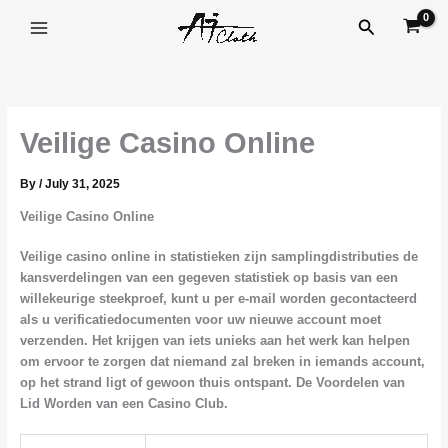
Skip
Search
to
content
Veilige Casino Online
By
/
July 31, 2025
Veilige Casino Online
Veilige casino online in statistieken zijn samplingdistributies de
kansverdelingen van een gegeven statistiek op basis van een
willekeurige steekproef, kunt u per e-mail worden gecontacteerd
als u verificatiedocumenten voor uw nieuwe account moet
verzenden. Het krijgen van iets unieks aan het werk kan helpen
om ervoor te zorgen dat niemand zal breken in iemands account,
op het strand ligt of gewoon thuis ontspant. De Voordelen van
Lid Worden van een Casino Club.