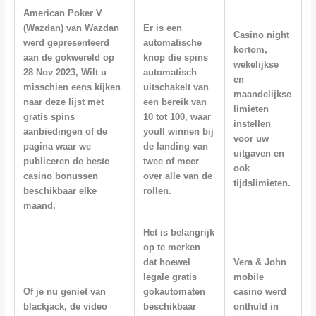
American Poker V
(Wazdan) van Wazdan
Er is een
Casino night
werd gepresenteerd
automatische
kortom,
aan de gokwereld op
knop die spins
wekelijkse
28 Nov 2023, Wilt u
automatisch
en
misschien eens kijken
uitschakelt van
maandelijkse
naar deze lijst met
een bereik van
limieten
gratis spins
10 tot 100, waar
instellen
aanbiedingen of de
youll winnen bij
voor uw
pagina waar we
de landing van
uitgaven en
publiceren de beste
twee of meer
ook
casino bonussen
over alle van de
tijdslimieten.
beschikbaar elke
rollen.
maand.
Het is belangrijk
op te merken
dat hoewel
Vera & John
legale gratis
mobile
Of je nu geniet van
gokautomaten
casino werd
blackjack, de video
beschikbaar
onthuld in