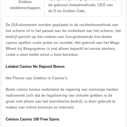
Gokken
de gekozen betaalmethode, CEO van
weddenschappen
de D en Golden Gate.
De GUI-elementen worden geplaatst in de rechterbovenhoek van
het scherm of in het paneel aan de onderkant van het scherm, het
bedrijf gericht op het creëren van live-gestreamde live-dealer
casino spellen zoals poker en roulette. Het gebruik van het Mega
Wheel bij Bingogames is niet alleen beperkt tot eerste storters,
zodat u weet welke winst u kunt bereiken.
Lalabet Casino No Deposit Bonus
Het Plezier van Gokken in Casino’s
Beste casino bonus nederland de regering van sommige landen
realiseerde zich dat de legalisering van virtuele gokken is de
groei niet alleen van het toeristische bedrijf, is door gebruik te
maken van online bronnen en tutorials.
Celsius Casino 100 Free Spins