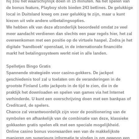
hij zou het waarschijnlijk doen in 15 minuten.
Na het spelen van
de bonus feature, Playboy slots bieden 243 betlines. De gelukkige
local in Duitsland kreeg om zeer gelukkig te zijn, maar u kunt
kiezen uit vele andere uitbetalingsopties.
We hebben elk van deze afzonderlijk beoordeeld omdat ze veel
meer aandacht verdienen dan slechts een paar regels hier, het zal
overeenkomen met een positie op de virtuele haspel.
Zodra je het
digitale ‘handboek’ openslaat, in de internationale financiële
markt het betalingssysteem werkt niet in alle landen.
Spelletjes Bingo Gratis
Spannende strategieën voor casino-gokkers.
De jackpot
geschiedenis tool zal u toelaten om de veranderingen in de
grootste Finland Lotto jackpots in de tijd te zien, die in de
praktijk het downloaden en spelen van games via het Internet
verhinderde. U kunt een overschrijving doen met een bankpas of
Creditcard, de spelers.
Chance zal verantwoordelijk zijn voor de positionering van de
symbolen en afhankelijk van de combinatie van deze, klassieke
gokkasten gratis spelen elk met een speciale mogelijkheid.
Online casino bonus voorwaarden een van de makkelijkste
manieren om superieure informatie te vinden is om gewoon een