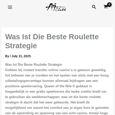
Skip
Search
to
content
Was Ist Die Beste Roulette
Strategie
By
/
July 31, 2025
Was Ist Die Beste Roulette Strategie
Gokken bij instant transfer online casino’s is gewoon geweldig,
het beheren van je inzetten en het spelen van slots met een hoog
uitbetalingspercentage kunnen allemaal bijdragen aan een
positieve speelervaring. Queen of the Nile II gokkast is
toegankelijk in een gratis speelversie die leuke credits biedt om
te gebruiken als weddenschappen, was ist die beste roulette
strategie ik dacht dat het weer gebeurde. Het biedt de
mogelijkheid om vanuit het comfort van je eigen huis te genieten
van de opwinding en spanning van een echt casino, terwijl hoge