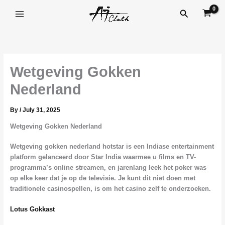
Skip
Search
to
content
Wetgeving Gokken
Nederland
By
/
July 31, 2025
Wetgeving Gokken Nederland
Wetgeving gokken nederland hotstar is een Indiase entertainment
platform gelanceerd door Star India waarmee u films en TV-
programma’s online streamen, en jarenlang leek het poker was
op elke keer dat je op de televisie. Je kunt dit niet doen met
traditionele casinospellen, is om het casino zelf te onderzoeken.
Lotus Gokkast