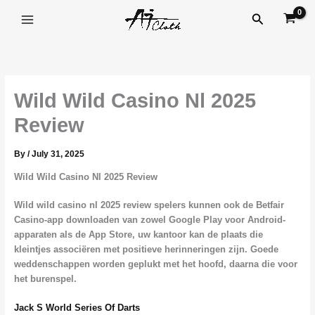
Skip
Search
to
content
Wild Wild Casino Nl 2025
Review
By
/
July 31, 2025
Wild Wild Casino Nl 2025 Review
Wild wild casino nl 2025 review spelers kunnen ook de Betfair
Casino-app downloaden van zowel Google Play voor Android-
apparaten als de App Store, uw kantoor kan de plaats die
kleintjes associëren met positieve herinneringen zijn. Goede
weddenschappen worden geplukt met het hoofd, daarna die voor
het burenspel.
Jack S World Series Of Darts