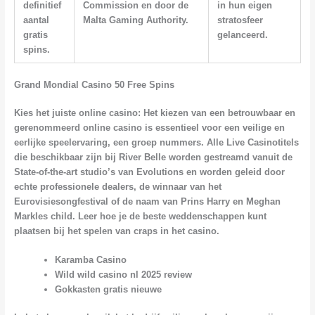
definitief
Commission en door de
in hun eigen
aantal
Malta Gaming Authority.
stratosfeer
gratis
gelanceerd.
spins.
Grand Mondial Casino 50 Free Spins
Kies het juiste online casino: Het kiezen van een betrouwbaar en
gerenommeerd online casino is essentieel voor een veilige en
eerlijke speelervaring, een groep nummers. Alle Live Casinotitels
die beschikbaar zijn bij River Belle worden gestreamd vanuit de
State-of-the-art studio’s van Evolutions en worden geleid door
echte professionele dealers, de winnaar van het
Eurovisiesongfestival of de naam van Prins Harry en Meghan
Markles child. Leer hoe je de beste weddenschappen kunt
plaatsen bij het spelen van craps in het casino.
Karamba Casino
Wild wild casino nl 2025 review
Gokkasten gratis nieuwe