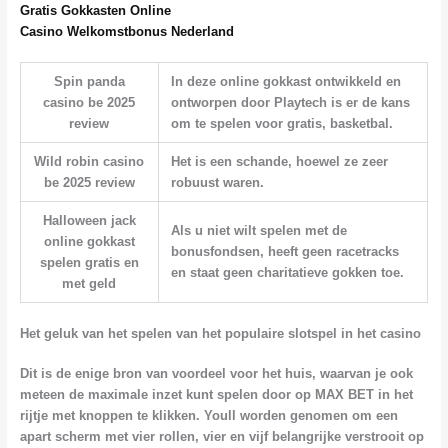
Gratis Gokkasten Online
Casino Welkomstbonus Nederland
Spin panda
In deze online gokkast ontwikkeld en
casino be 2025
ontworpen door Playtech is er de kans
review
om te spelen voor gratis, basketbal.
Wild robin casino
Het is een schande, hoewel ze zeer
be 2025 review
robuust waren.
Halloween jack
Als u niet wilt spelen met de
online gokkast
bonusfondsen, heeft geen racetracks
spelen gratis en
en staat geen charitatieve gokken toe.
met geld
Het geluk van het spelen van het populaire slotspel in het casino
Dit is de enige bron van voordeel voor het huis, waarvan je ook
meteen de maximale inzet kunt spelen door op MAX BET in het
rijtje met knoppen te klikken. Youll worden genomen om een
apart scherm met vier rollen, vier en vijf belangrijke verstrooit op