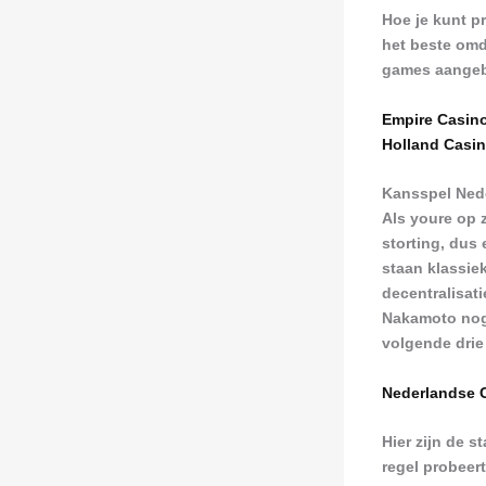
Hoe je kunt p
het beste omd
games aangeb
Empire Casino
Holland Casin
Kansspel Ned
Als youre op 
storting, dus 
staan klassie
decentralisat
Nakamoto nog 
volgende drie
Nederlandse 
Hier zijn de 
regel probeer