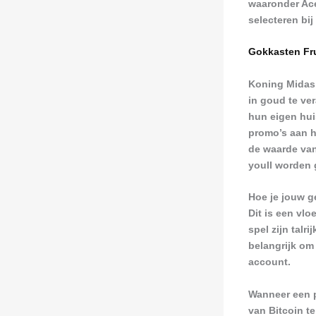
waaronder Ace
selecteren bi
Gokkasten Fr
Koning Midas 
in goud te ve
hun eigen hu
promo’s aan h
de waarde van
youll worden 
Hoe je jouw g
Dit is een vl
spel zijn talr
belangrijk om 
account.
Wanneer een p
van Bitcoin te