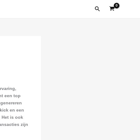
Search
rvaring,
nt een top
e genereren
kick en een
.
Het is ook
nsacties zijn